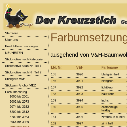
Farbumsetzung
Startseite
Über uns
Produktbeschreibungen
NEUHEITEN
ausgehend von V&H-Baumwolls
Stickmotive nach Kategorien
Stickmotive nach Nr. Teil 1
Lfd. Nr.
V&H
Farbname
Stickmotive nach Nr. Teil 2
155
3990
blattgrün hell
Stickgarn V&H
156
3991
blattgrün
Stickgarn Anchor/MEZ
157
3992
lichtblau
Farbumsetzung
158
3993
haut licht
1000 bis 2001
159
3994
lachs
2002 bis 2073
2074 bis 3152
160
3995
cremebeige
kräftig
3202 bis 3612
3702 bis 3963
161
3996
zimtbraun dunkel
3964 bis 3989
162
3997
zimt hell