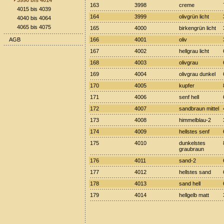
3990 bis 4014
163
3998
creme
4015 bis 4039
164
3999
olivgrün licht
4040 bis 4064
4065 bis 4075
165
4000
birkengrün licht
AGB
166
4001
oliv
167
4002
hellgrau licht
168
4003
olivgrau
169
4004
olivgrau dunkel
170
4005
kupfer
171
4006
senf hell
172
4007
sandbraun mittel
173
4008
himmelblau-2
174
4009
hellstes senf
175
4010
dunkelstes
graubraun
176
4011
sand-2
177
4012
hellstes sand
178
4013
sand hell
179
4014
hellgelb matt